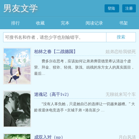
男友文学
登陆
注册
排行
收藏
完本
阅读记录
书架
柏林之春【二战德国】
姐弟恋给我锁死
费多尔在思考，应该如何让弟弟弗雷德里希认清这个虚
荣、拜金、狡诈、轻佻、肤浅、凶残的东方女人的真实面目，
最后…
迷魂记（高干1v2）
无聊就来写个车
“没有人辜负她，只是她自己的选择让一切越来越糟。” 大
龄准退休电竞选手 ×京城子弟 ×港岛富少 …
成双入对（np）
月白风清