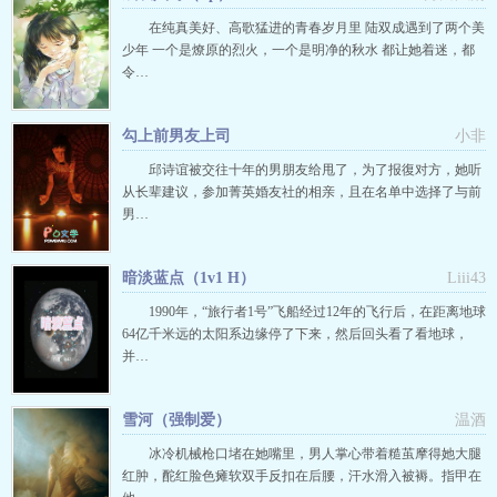
在纯真美好、高歌猛进的青春岁月里 陆双成遇到了两个美
少年 一个是燎原的烈火，一个是明净的秋水 都让她着迷，都
令…
勾上前男友上司
小非
邱诗谊被交往十年的男朋友给甩了，为了报復对方，她听
从长辈建议，参加菁英婚友社的相亲，且在名单中选择了与前
男…
暗淡蓝点（1v1 H）
Liii43
1990年，“旅行者1号”飞船经过12年的飞行后，在距离地球
64亿千米远的太阳系边缘停了下来，然后回头看了看地球，
并…
雪河（强制爱）
温酒
冰冷机械枪口堵在她嘴里，男人掌心带着糙茧摩得她大腿
红肿，酡红脸色瘫软双手反扣在后腰，汗水滑入被褥。指甲在