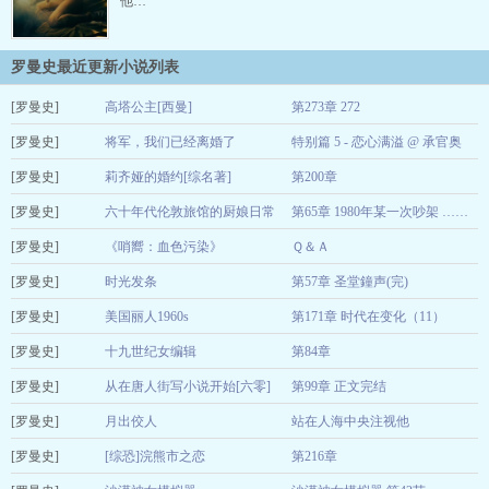
他…
罗曼史最近更新小说列表
[罗曼史]
高塔公主[西曼]
第273章 272
[罗曼史]
飞樱
将军，我们已经离婚了
特别篇 5 - 恋心满溢 @ 承官奥
08-05
[罗曼史]
lujingban1986
莉齐娅的婚约[综名著]
第200章
07-21
[罗曼史]
千寻客
六十年代伦敦旅馆的厨娘日常
第65章 1980年某一次吵架 ……
07-18
[罗曼史]
提花织云锦
《哨嚮：血色污染》
Ｑ＆Ａ
07-18
[罗曼史]
李芷聿
时光发条
第57章 圣堂鐘声(完)
07-13
[罗曼史]
止言
美国丽人1960s
第171章 时代在变化（11）
07-13
[罗曼史]
三春景
十九世纪女编辑
第84章
07-05
[罗曼史]
冻京橙
从在唐人街写小说开始[六零]
第99章 正文完结
06-30
[罗曼史]
流烟萝
月出佼人
站在人海中央注视他
06-29
[罗曼史]
媳妇很废
[综恐]浣熊市之恋
第216章
06-23