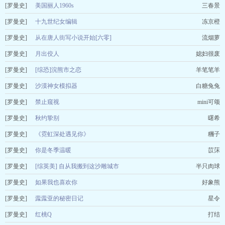
[罗曼史]
美国丽人1960s
三春景
[罗曼史]
十九世纪女编辑
冻京橙
[罗曼史]
从在唐人街写小说开始[六零]
流烟萝
[罗曼史]
月出佼人
媳妇很废
[罗曼史]
[综恐]浣熊市之恋
羊笔笔羊
[罗曼史]
沙漠神女模拟器
白糖兔兔
[罗曼史]
禁止窥视
mini可颂
[罗曼史]
秋约挚别
曙希
[罗曼史]
《霓虹深处遇见你》
糰子
[罗曼史]
你是冬季温暖
苡莯
[罗曼史]
[综英美] 自从我搬到这沙雕城市
半只肉球
[罗曼史]
如果我也喜欢你
好象熊
[罗曼史]
虂虂亚的秘密日记
星令
[罗曼史]
红桃Q
打结