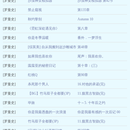
[罗曼史]
羊笔笔羊
沙漠神女模拟器
沙漠神女模拟器 第42节
04-02
[罗曼史]
白糖兔兔
禁止窥视
第135章
03-27
[罗曼史]
mini可颂
秋约挚别
Autumn 10
02-10
[罗曼史]
曙希
《霓虹深处遇见你》
第八章
02-04
[罗曼史]
糰子
你是冬季温暖
番外．一梦浮生
02-04
[罗曼史]
苡莯
[综英美] 自从我搬到这沙雕城市
第48章
02-04
[罗曼史]
半只肉球
如果我也喜欢你
尾声：我喜欢你。
01-14
[罗曼史]
好象熊
虂虂亚的秘密日记
第十章：(三)
08-17
[罗曼史]
星令
红桃Q
第90章
08-17
[罗曼史]
打结
杀死那个男人
16.对他的承诺(完)
08-02
[罗曼史]
李子李
【BG】竹马双子全都要(3P)
11.腹黑古智勋(完)
06-28
[罗曼史]
李子李
毕旅
十～5. 十年后之约
06-27
[罗曼史]
徐风轻拂
你是我最愚蠢的一次浪漫
你是我最有感的一次后记 00
06-24
[罗曼史]
陆壹贰
竹马双子全都要(3P)
11.腹黑古智勋(完)
06-24