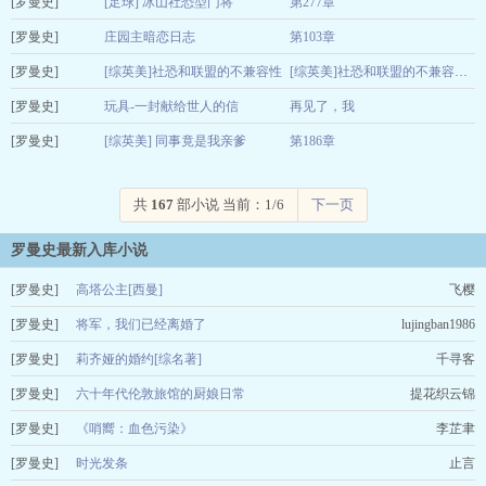
[罗曼史]
李子李
[足球] 冰山社恐型门将
第277章
06-24
[罗曼史]
鲸master
庄园主暗恋日志
第103章
04-06
[罗曼史]
三花大小姐
[综英美]社恐和联盟的不兼容性
01-23
[综英美]社恐和联盟的不兼容性 第110节
[罗曼史]
Philoso
玩具-一封献给世人的信
再见了，我
01-23
[罗曼史]
曹新
[综英美] 同事竟是我亲爹
第186章
01-20
林中坠月
01-18
共
167
部小说 当前：1/6
下一页
罗曼史最新入库小说
[罗曼史]
高塔公主[西曼]
飞樱
[罗曼史]
将军，我们已经离婚了
lujingban1986
[罗曼史]
莉齐娅的婚约[综名著]
千寻客
[罗曼史]
六十年代伦敦旅馆的厨娘日常
提花织云锦
[罗曼史]
《哨嚮：血色污染》
李芷聿
[罗曼史]
时光发条
止言