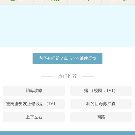
内容有问题？点击>>>邮件反馈
热门推荐
韵母攻略
赌 （校园，1V1）
被闺蜜男友上错以后（1V1 高H）
我的岳母苏沛真
上下左右
问路