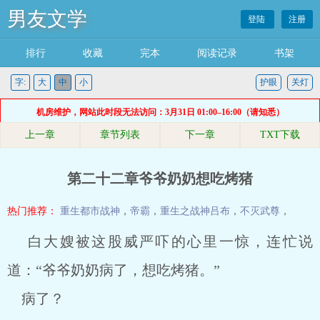
男友文学
登陆
注册
排行
收藏
完本
阅读记录
书架
字:
大
中
小
护眼
关灯
机房维护，网站此时段无法访问：3月31日 01:00–16:00（请知悉）
上一章
章节列表
下一章
TXT下载
第二十二章爷爷奶奶想吃烤猪
热门推荐：
重生都市战神
，
帝霸
，
重生之战神吕布
，
不灭武尊
，
白大嫂被这股威严吓的心里一惊，连忙说
道：“爷爷奶奶病了，想吃烤猪。”
病了？