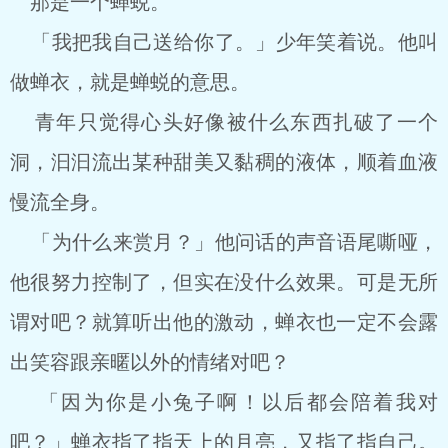
那是一个蝉蜕。
「我把我自己送给你了。」少年笑着说。他叫
做蝉衣，就是蝉蜕的意思。
青年只觉得心头好像被什么东西扎破了一个
洞，汩汩流出某种甜美又黏稠的液体，顺着血液
慢流全身。
「为什么来赏月？」他问话的声音语尾嘶哑，
他很努力控制了，但实在没什么效果。可是无所
谓对吧？就算听出他的激动，蝉衣也一定不会露
出笑容跟亲暱以外的情绪对吧？
「因为你是小兔子啊！以后都会陪着我对
吧？」蝉衣指了指天上的月亮，又指了指自己。