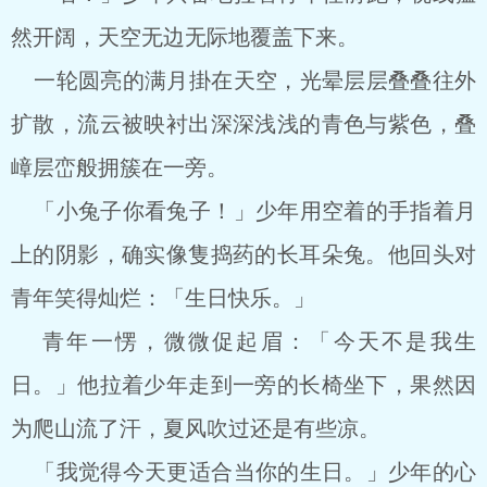
然开阔，天空无边无际地覆盖下来。
一轮圆亮的满月掛在天空，光晕层层叠叠往外
扩散，流云被映衬出深深浅浅的青色与紫色，叠
嶂层峦般拥簇在一旁。
「小兔子你看兔子！」少年用空着的手指着月
上的阴影，确实像隻捣药的长耳朵兔。他回头对
青年笑得灿烂：「生日快乐。」
青年一愣，微微促起眉：「今天不是我生
日。」他拉着少年走到一旁的长椅坐下，果然因
为爬山流了汗，夏风吹过还是有些凉。
「我觉得今天更适合当你的生日。」少年的心