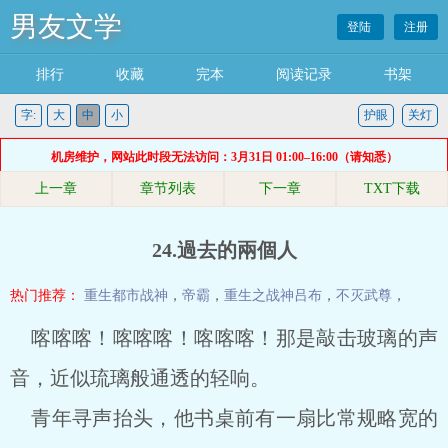
男友文学
登陆
注册
排行
收藏
完本
阅读记录
书架
字:
大
中
小
护眼
关灯
机房维护，网站此时段无法访问：3月31日 01:00–16:00（请知悉）
上一章
章节列表
下一章
TXT下载
24.過去的兩個人
热门推荐：
重生都市战神
，
帝霸
，
重生之战神吕布
，
不灭武尊
，
喀喀喀！喀喀喀！喀喀喀！那是敲击玻璃的声
音，近似琉璃般通透的轻响。
青年寻声抬头，他书桌前有一扇比常规略宽的