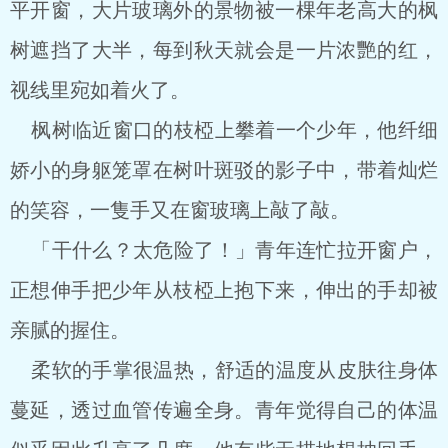
平开窗，大片玻璃外的景物被一棵年老高大的枫
树遮挡了大半，每到秋天就会是一片浓艷的红，
视线里宛如着火了。
枫树临近窗口的枝椏上攀着一个少年，他纤细
娇小的身躯笼罩在树叶斑驳的影子中，带着灿烂
的笑容，一隻手又在窗玻璃上敲了敲。
「干什么？太危险了！」青年连忙拉开窗户，
正想伸手把少年从枝椏上抱下来，伸出的手却被
亲腻的握住。
柔软的手掌很温热，舒适的温度从皮肤往身体
蔓延，透过血管传遍全身。青年觉得自己的体温