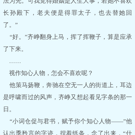
法为先。可我觉得婚姻是人生大事，若她不喜欢
长孙殿下，老夫便是得罪太子，也去替她回
了。”
“好。”齐峥翻身上马，挥了挥鞭子，算是应承
了下来。
……
视作知心人物，怎会不喜欢呢？
他策马扬鞭，奔驰在空无一人的街道上，耳边
是呼啸而过的风声，齐峥又想起看见字条的那一
日。
“小词仓促与君书，赋予你个知心人物——”他
认出季矜言的字迹，捏着纸条，念了出来，“什