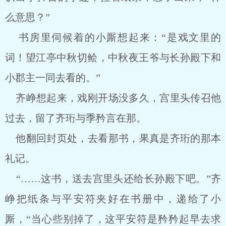
么意思？”
书房里伺候着的小厮想起来：“是戏文里的
词！望江亭中秋切鲙，中秋夜王爷与长孙殿下和
小郡主一同去看的。”
齐峥想起来，戏刚开场没多久，宫里头传召他
过去，留了齐珩与季矜言在那。
他翻回封页处，去看那书，果真是齐珩的那本
礼记。
“……这书，送去宫里头还给长孙殿下吧。”齐
峥把纸条与平安符夹好在书册中，递给了小
厮，“当心些别掉了，这平安符是矜矜起早去求