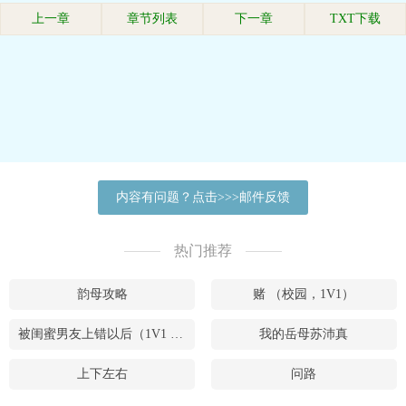
上一章
章节列表
下一章
TXT下载
内容有问题？点击>>>邮件反馈
热门推荐
韵母攻略
赌 （校园，1V1）
被闺蜜男友上错以后（1V1 高H）
我的岳母苏沛真
上下左右
问路