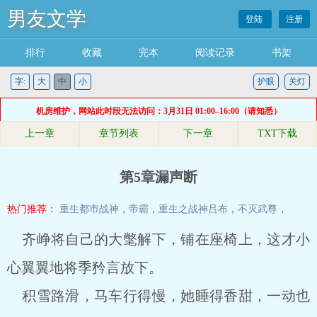
男友文学
登陆
注册
排行
收藏
完本
阅读记录
书架
字:
大
中
小
护眼
关灯
机房维护，网站此时段无法访问：3月31日 01:00–16:00（请知悉）
上一章
章节列表
下一章
TXT下载
第5章漏声断
热门推荐：
重生都市战神
，
帝霸
，
重生之战神吕布
，
不灭武尊
，
齐峥将自己的大氅解下，铺在座椅上，这才小
心翼翼地将季矜言放下。
积雪路滑，马车行得慢，她睡得香甜，一动也