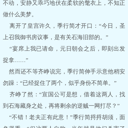
不动，安静又乖巧地伏在柔软的氅衣上，不知正
做什么美梦。
离开了皇宫许久，季行简才开口：“今日，圣
上召我御书房议事，是有关石海旧部的。”
“宴席上我已请命，元日朝会之后，即刻出发
捉拿……”
然而还不等齐峥说完，季行简伸手示意他稍安
勿躁：“已经捉住了两个，似乎身份不简单。”
齐峥了然：“宣国公可是想，借着这两人，找
到石海藏身之处，再将剩余的逆贼一网打尽？”
“不错！老夫正有此意！”季行简捋捋胡须，面