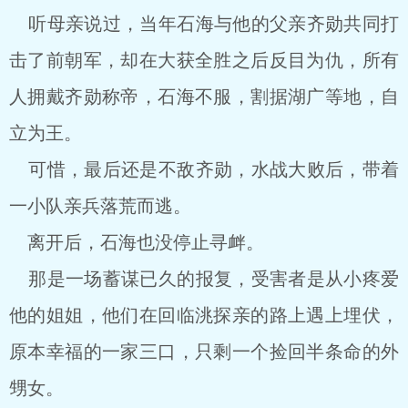
听母亲说过，当年石海与他的父亲齐勋共同打
击了前朝军，却在大获全胜之后反目为仇，所有
人拥戴齐勋称帝，石海不服，割据湖广等地，自
立为王。
可惜，最后还是不敌齐勋，水战大败后，带着
一小队亲兵落荒而逃。
离开后，石海也没停止寻衅。
那是一场蓄谋已久的报复，受害者是从小疼爱
他的姐姐，他们在回临洮探亲的路上遇上埋伏，
原本幸福的一家三口，只剩一个捡回半条命的外
甥女。